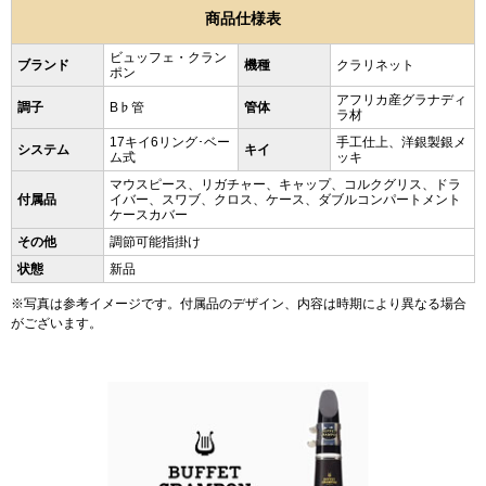
商品仕様表
ビュッフェ・クラン
ブランド
機種
クラリネット
ポン
アフリカ産グラナディ
調子
B♭管
管体
ラ材
17キイ6リング･ベー
手工仕上、洋銀製銀メ
システム
キイ
ム式
ッキ
マウスピース、リガチャー、キャップ、コルクグリス、ドラ
付属品
イバー、スワブ、クロス、ケース、ダブルコンパートメント
ケースカバー
その他
調節可能指掛け
状態
新品
※写真は参考イメージです。付属品のデザイン、内容は時期により異なる場合
がございます。