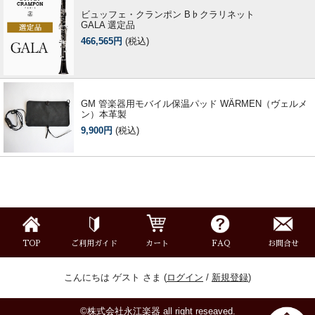
ビュッフェ・クランポン B♭クラリネット
GALA 選定品
466,565円
(税込)
GM 管楽器用モバイル保温パッド WÄRMEN（ヴェルメ
ン）本革製
9,900円
(税込)
TOP
ご利用ガイド
カート
FAQ
お問合せ
こんにちは ゲスト さま (
ログイン
/
新規登録
)
©株式会社永江楽器 all right reseaved.