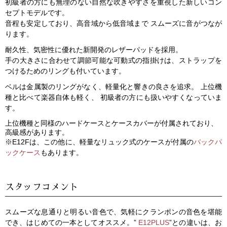
初級者の方にも無理のない自然な吹きやすさを重視した新しいコン
セプトモデルです。
音程も安定しており、高音域から低音域まで スムーズに音がつなが
ります。
耐久性、気密性に優れた新開発のレザーパッドを採用。
手の大きさに合わせて調節可能な可動式の指掛けは、ストラップを
つけるためのリングも付いています。
ベルは金属製のリングがなく、軽量化と響きの良さを追求。 上位機
種と比べて楽器自体も軽く、 初級者の方にも扱いやすくなっていま
す。
上位機種と同様のハードケースとケースカバーが付属されており、
高級感があります。
※E12Fは、この他に、軽量なリュック式のケースが付属の
バックパ
ックケース
もあります。
スタッフコメント
スムーズな息通りと明るい音色で、気軽にクランポンの音色を堪能
でき、はじめての一本としてオススメ。”
E12PLUS
”との違いは、お