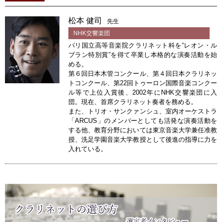
松本 健司
先生
NHK交響楽団
パリ国立高等音楽院クラリネット科を“レオン・ル
ブラン特別賞”を得て卒業し本格的な演奏活動を始
める。
第６回日本木管コンクール、第４回日本クラリネッ
トコンクール、第22回トゥーロン国際音楽コンクー
ル等で上位入賞後、2002年にNHK交響楽団に入
団。現在、首席クラリネット奏者を務める。
また、トリオ・サンクァンシュ、室内オーケストラ
「ARCUS」のメンバーとしても活発な演奏活動を
する他、教育分野においては東京音楽大学兼任准教
授、洗足学園音楽大学教授として後進の指導に力を
入れている。