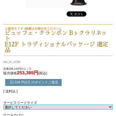
入荷待ちです(納期はお問合せください)
ビュッフェ・クランポン B♭クラリネッ
ト
E12F トラディショナルパッケージ 選定
品
cbc_bc_e12ftr
定価298,100円のところ
253,385円
販売価格
(税込)
【2,534 円分】のポイントご進呈
[ 送料込 ]
サービスリードサイズ
ケースカバー