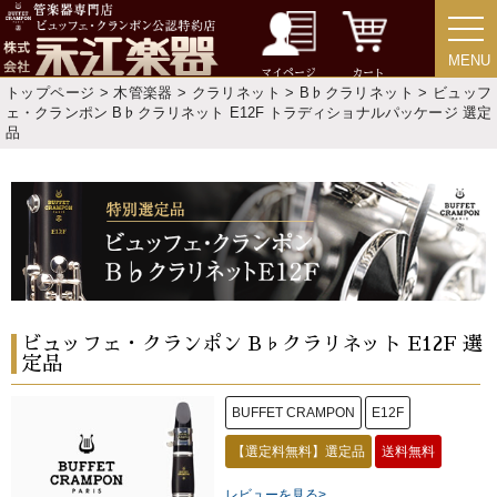
MENU
MENU
マイページ
カート
トップページ
>
木管楽器
>
クラリネット
>
B♭クラリネット
> ビュッフ
ェ・クランポン B♭クラリネット E12F トラディショナルパッケージ 選定
品
ビュッフェ・クランポン B♭クラリネット E12F 選
定品
BUFFET CRAMPON
E12F
【選定料無料】選定品
送料無料
レビューを見る>