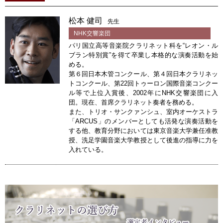
松本 健司
先生
NHK交響楽団
パリ国立高等音楽院クラリネット科を“レオン・ル
ブラン特別賞”を得て卒業し本格的な演奏活動を始
める。
第６回日本木管コンクール、第４回日本クラリネッ
トコンクール、第22回トゥーロン国際音楽コンクー
ル等で上位入賞後、2002年にNHK交響楽団に入
団。現在、首席クラリネット奏者を務める。
また、トリオ・サンクァンシュ、室内オーケストラ
「ARCUS」のメンバーとしても活発な演奏活動を
する他、教育分野においては東京音楽大学兼任准教
授、洗足学園音楽大学教授として後進の指導に力を
入れている。