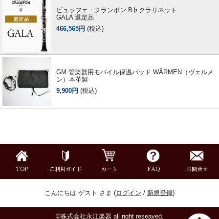
ビュッフェ・クランポン B♭クラリネット
GALA 選定品
466,565円
(税込)
GM 管楽器用モバイル保温パッド WÄRMEN（ヴェルメ
ン）本革製
9,900円
(税込)
TOP
ご利用ガイド
カート
FAQ
お問合せ
こんにちは ゲスト さま (
ログイン
/
新規登録
)
©株式会社永江楽器 all right reseaved.