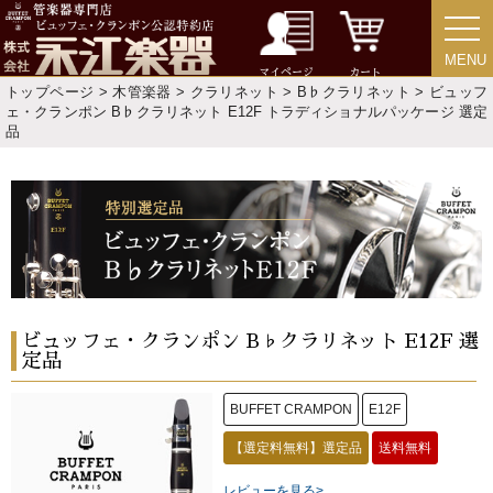
MENU
MENU
マイページ
カート
トップページ
>
木管楽器
>
クラリネット
>
B♭クラリネット
> ビュッフ
ェ・クランポン B♭クラリネット E12F トラディショナルパッケージ 選定
品
ビュッフェ・クランポン B♭クラリネット E12F 選
定品
BUFFET CRAMPON
E12F
【選定料無料】選定品
送料無料
レビューを見る>