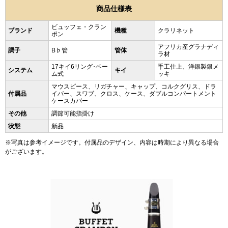
商品仕様表
ビュッフェ・クラン
ブランド
機種
クラリネット
ポン
アフリカ産グラナディ
調子
B♭管
管体
ラ材
17キイ6リング･ベー
手工仕上、洋銀製銀メ
システム
キイ
ム式
ッキ
マウスピース、リガチャー、キャップ、コルクグリス、ドラ
付属品
イバー、スワブ、クロス、ケース、ダブルコンパートメント
ケースカバー
その他
調節可能指掛け
状態
新品
※写真は参考イメージです。付属品のデザイン、内容は時期により異なる場合
がございます。