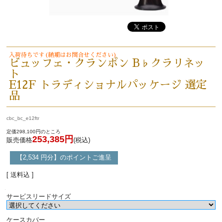
入荷待ちです(納期はお問合せください)
ビュッフェ・クランポン B♭クラリネッ
ト
E12F トラディショナルパッケージ 選定
品
cbc_bc_e12ftr
定価298,100円のところ
253,385円
販売価格
(税込)
【2,534 円分】のポイントご進呈
[ 送料込 ]
サービスリードサイズ
ケースカバー