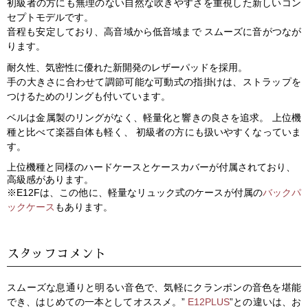
初級者の方にも無理のない自然な吹きやすさを重視した新しいコン
セプトモデルです。
音程も安定しており、高音域から低音域まで スムーズに音がつなが
ります。
耐久性、気密性に優れた新開発のレザーパッドを採用。
手の大きさに合わせて調節可能な可動式の指掛けは、ストラップを
つけるためのリングも付いています。
ベルは金属製のリングがなく、軽量化と響きの良さを追求。 上位機
種と比べて楽器自体も軽く、 初級者の方にも扱いやすくなっていま
す。
上位機種と同様のハードケースとケースカバーが付属されており、
高級感があります。
※E12Fは、この他に、軽量なリュック式のケースが付属の
バックパ
ックケース
もあります。
スタッフコメント
スムーズな息通りと明るい音色で、気軽にクランポンの音色を堪能
でき、はじめての一本としてオススメ。”
E12PLUS
”との違いは、お