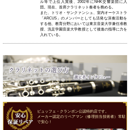
ル等で上位入賞後、2002年にNHK交響楽団に入
団。現在、首席クラリネット奏者を務める。
また、トリオ・サンクァンシュ、室内オーケストラ
「ARCUS」のメンバーとしても活発な演奏活動を
する他、教育分野においては東京音楽大学兼任准教
授、洗足学園音楽大学教授として後進の指導に力を
入れている。
ビュッフェ・クランポン公認特約店です。
メーカー認定のリペアマン（修理担当技術者）常駐
で安心！