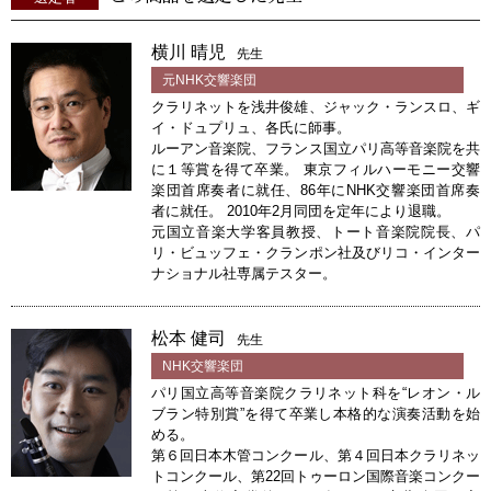
横川 晴児
先生
元NHK交響楽団
クラリネットを浅井俊雄、ジャック・ランスロ、ギ
イ・ドュプリュ、各氏に師事。
ルーアン音楽院、フランス国立パリ高等音楽院を共
に１等賞を得て卒業。 東京フィルハーモニー交響
楽団首席奏者に就任、86年にNHK交響楽団首席奏
者に就任。 2010年2月同団を定年により退職。
元国立音楽大学客員教授、トート音楽院院長、パ
リ・ビュッフェ・クランポン社及びリコ・インター
ナショナル社専属テスター。
松本 健司
先生
NHK交響楽団
パリ国立高等音楽院クラリネット科を“レオン・ル
ブラン特別賞”を得て卒業し本格的な演奏活動を始
める。
第６回日本木管コンクール、第４回日本クラリネッ
トコンクール、第22回トゥーロン国際音楽コンクー