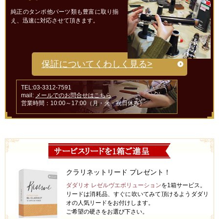
純正のタンポ他パーツ類も豊富に取り揃
え、迅速に対応させて頂きます。
保証についてくわしく見る>
TEL:03-3312-7591
mail:
メールでのお問合せはこちら
営業時間：10:00～17:00（月・火・祝日休み）
クラリネットリード プレゼント！
ダダリオ レゼルヴエボリューション
を1箱サービス。
リードは消耗品、すぐに吹いてみて頂けるようダダリ
オの人気リードをお付けします。
ご希望の硬さをお選び下さい。