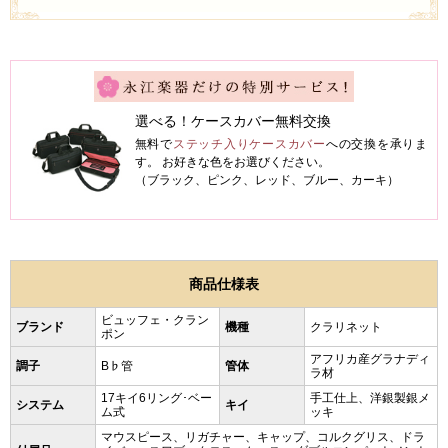
選べる！ケースカバー無料交換
無料で
ステッチ入りケースカバー
への交換を承りま
す。 お好きな色をお選びください。
（ブラック、ピンク、レッド、ブルー、カーキ）
商品仕様表
ビュッフェ・クラン
ブランド
機種
クラリネット
ポン
アフリカ産グラナディ
調子
B♭管
管体
ラ材
17キイ6リング･ベー
手工仕上、洋銀製銀メ
システム
キイ
ム式
ッキ
マウスピース、リガチャー、キャップ、コルクグリス、ドラ