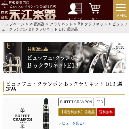
MENU
MENU
マイページ
カート
トップページ
>
木管楽器
>
クラリネット
>
B♭クラリネット
> ビュッフ
ェ・クランポン B♭クラリネット E13 選定品
ビュッフェ・クランポン B♭クラリネット E13 選
定品
BUFFET CRAMPON
E13
【選定料無料】選定品
送料無料
レビューを見る>