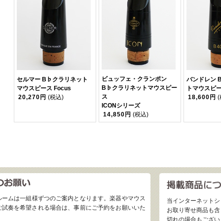
ビュッフェ・クランポン
セルマー B♭クラリネット
バンドレン 
B♭クラリネットマウスピー
マウスピース Focus
トマウスピース
ス
20,270円
(税込)
18,600円
ICONシリーズ
14,850円
(税込)
ルームは一組様ずつのご案内となります。楽器やマウス
当インターネットシ
ご試奏を希望される場合は、事前にご予約をお願いいた
お取り寄せ商品も含
切れの場合もござい