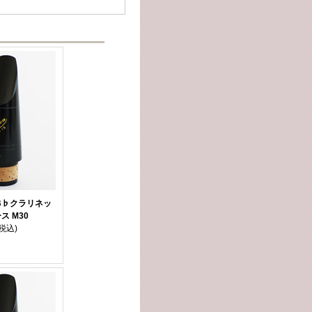
B♭クラリネッ
ス M30
(税込)