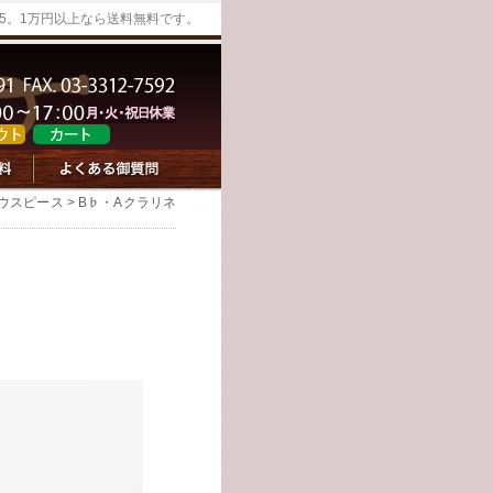
45。1万円以上なら送料無料です。
ウスピース
>
B♭・Aクラリネ