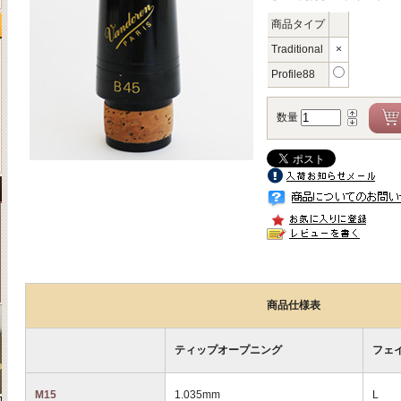
商品タイプ
Traditional
×
Profile88
数量
商品仕様表
ティップオープニング
フェ
M15
1.035mm
L