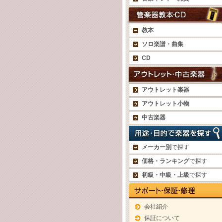
教本
ソロ楽譜・曲集
CD
アウトレット楽器
アウトレット小物
中古楽器
メーカー別
で探す
価格・ランキング
で探す
初級・中級・上級
で探す
会社紹介
保証について