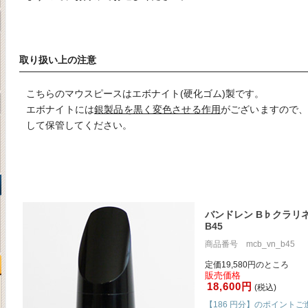
取り扱い上の注意
こちらのマウスピースはエボナイト(硬化ゴム)製です。
エボナイトには
銀製品を黒く変色させる作用
がございますので
して保管してください。
バンドレン B♭クラリ
B45
商品番号 mcb_vn_b45
定価19,580円のところ
販売価格
18,600円
(税込)
【186 円分】のポイントご