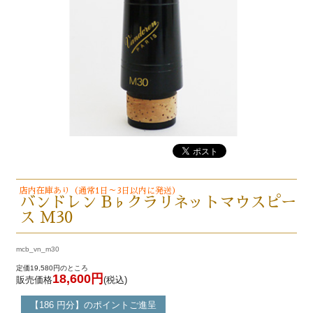
店内在庫あり（通常1日～3日以内に発送）
バンドレン B♭クラリネットマウスピー
ス M30
mcb_vn_m30
定価19,580円のところ
18,600円
販売価格
(税込)
【186 円分】のポイントご進呈