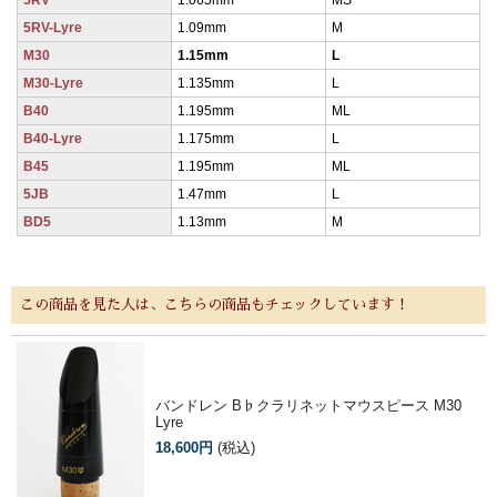
5RV-Lyre
1.09mm
M
M30
1.15mm
L
M30-Lyre
1.135mm
L
B40
1.195mm
ML
B40-Lyre
1.175mm
L
B45
1.195mm
ML
5JB
1.47mm
L
BD5
1.13mm
M
この商品を見た人は、こちらの商品もチェックしています！
バンドレン B♭クラリネットマウスピース M30
Lyre
18,600円
(税込)