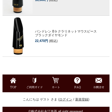
バンドレン B♭クラリネットマウスピース
ブラックダイヤモンド
22,470円
(税込)
TOP
ご利用ガイド
カート
FAQ
お問合せ
こんにちは ゲスト さま (
ログイン
/
新規登録
)
©株式会社永江楽器 all right reseaved.