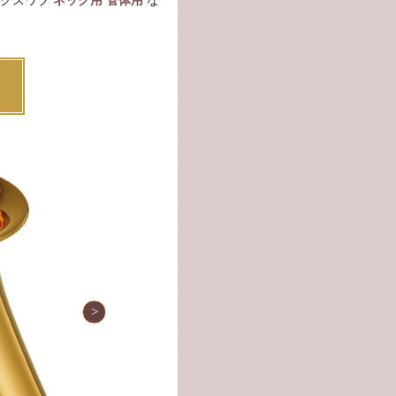
ングスワブ
ネック用
管体用
な