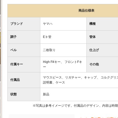
商品仕様表
ブランド
ヤマハ
機種
調子
E♭管
管体
ベル
二枚取り
仕上げ
High F#キー、 フロントFキ
付属キー
その他
ー
マウスピース、リガチャー、キャップ、 コルクグリ
付属品
説明書、ケース
状態
新品
※写真は参考イメージです。付属品のデザイン、内容は時期