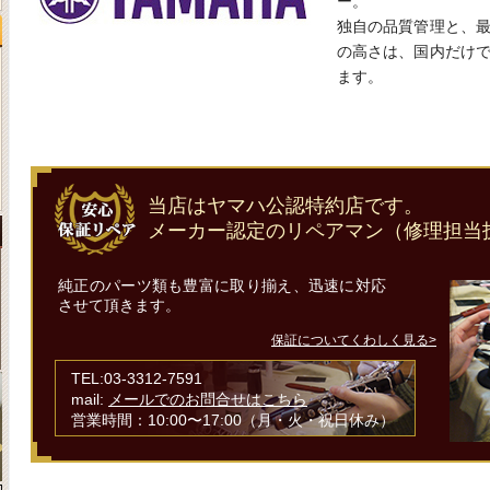
ー。
独自の品質管理と、
の高さは、国内だけ
ます。
当店はヤマハ公認特約店です。
メーカー認定のリペアマン（修理担当
純正のパーツ類も豊富に取り揃え、迅速に対応
させて頂きます。
保証についてくわしく見る>
TEL:03-3312-7591
mail:
メールでのお問合せはこちら
営業時間：10:00〜17:00（月・火・祝日休み）