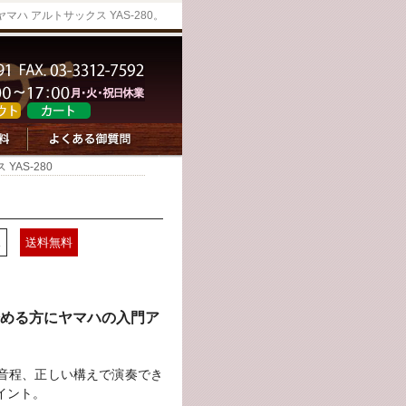
ハ アルトサックス YAS-280。
YAS-280
ス
送料無料
める方にヤマハの入門ア
音程、正しい構えで演奏でき
イント。