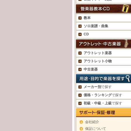
教本
ソロ楽譜・曲集
CD
アウトレット楽器
アウトレット小物
中古楽器
メーカー別
で探す
価格・ランキング
で探す
初級・中級・上級
で探す
会社紹介
保証について