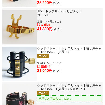
35,200円
(税込)
JLV B♭クラリネットリガチャー
ゴールド
定価41,800円のところ
販売価格
41,800円
(税込)
ウッドストーン B♭クラリネット木製リガチャ
ー KODAMAⅠ(木霊Ⅰ)
定価23,100円のところ
販売価格
21,940円
(税込)
ウッドストーン B♭クラリネット木製リガチャ
ー KODAMAⅡ(木霊Ⅱ) 限定色 PGP
納期はお問合わせください