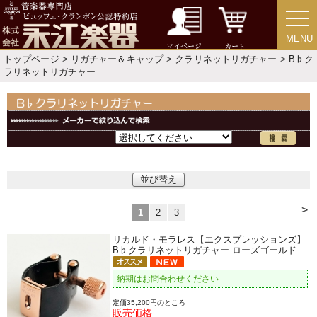
MENU
MENU
マイページ
カート
トップページ
>
リガチャー＆キャップ
>
クラリネットリガチャー
> B♭ク
ラリネットリガチャー
並び替え
>
1
2
3
リカルド・モラレス【エクスプレッションズ】
B♭クラリネットリガチャー ローズゴールド
納期はお問合わせください
定価35,200円のところ
販売価格