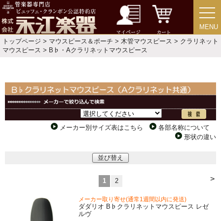
MENU
MENU
マイページ
カート
トップページ
>
マウスピース＆ポーチ
>
木管マウスピース
>
クラリネット
マウスピース
> B♭・Aクラリネットマウスピース
メーカー別サイズ表はこちら
各部名称について
形状の違い
並び替え
>
1
2
メーカー取り寄せ(通常1週間以内に発送)
ダダリオ B♭クラリネットマウスピース レゼ
ルヴ