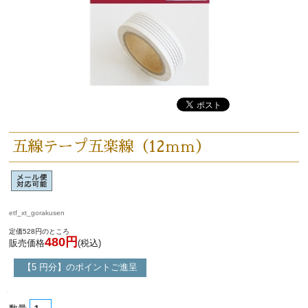
五線テープ五楽線（12ｍｍ）
etf_xt_gorakusen
定価528円のところ
480円
販売価格
(税込)
【5 円分】のポイントご進呈