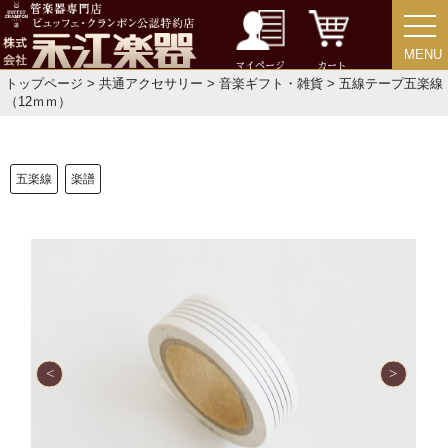
選定者のご紹介
MENU
MENU
演奏会のお知らせ
マイページ
カート
トップページ
>
共通アクセサリー
>
音楽ギフト・雑貨
> 五線テープ五楽線
（12ｍｍ）
五楽線
楽譜
新規会員登録
ログイン・マイページ
ご利用ガイド
サポート・保証
よくあるご質問
会社紹介