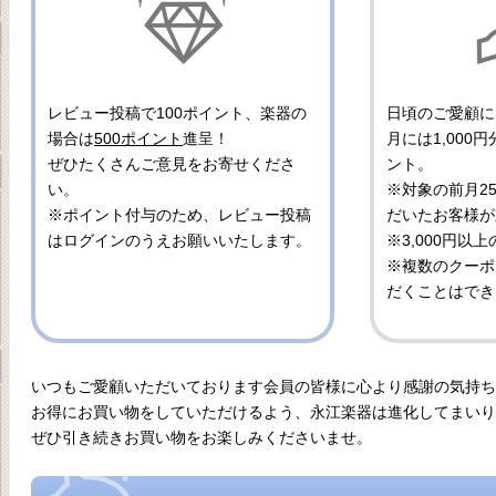
レビュー投稿で100ポイント、楽器の
日頃のご愛顧に
場合は
500ポイント
進呈！
月には1,000
ぜひたくさんご意見をお寄せくださ
ント。
い。
※対象の前月2
※ポイント付与のため、レビュー投稿
だいたお客様が
はログインのうえお願いいたします。
※3,000円以
※複数のクーポ
だくことはでき
いつもご愛顧いただいております会員の皆様に心より感謝の気持ち
お得にお買い物をしていただけるよう、永江楽器は進化してまいり
ぜひ引き続きお買い物をお楽しみくださいませ。