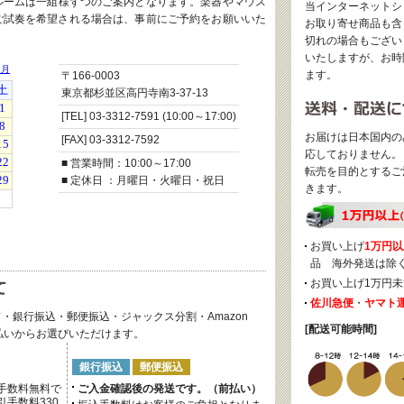
ルームは一組様ずつのご案内となります。楽器やマウス
当インターネットシ
ご試奏を希望される場合は、事前にご予約をお願いいた
お取り寄せ商品も含
切れの場合もござい
いたしますが、お時
ます。
〒166-0003
東京都杉並区高円寺南3-37-13
[TEL] 03-3312-7591 (10:00～17:00)
お届けは日本国内の
[FAX] 03-3312-7592
応しておりません。
■ 営業時間：10:00～17:00
転売を目的とするご
■ 定休日 ：月曜日・火曜日・祝日
きます。
お買い上げ
1万円以
品 海外発送は除
お買い上げ1万円未
佐川急便
・
ヤマト
・銀行振込・郵便振込・ジャックス分割・Amazon
[配送可能時間]
後払いからお選びいただけます。
銀行振込
郵便振込
手数料無料で
ご入金確認後の発送です。（前払い）
手数料330