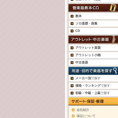
教本
ソロ楽譜・曲集
CD
アウトレット楽器
アウトレット小物
中古楽器
メーカー別
で探す
価格・ランキング
で探す
初級・中級・上級
で探す
会社紹介
保証について