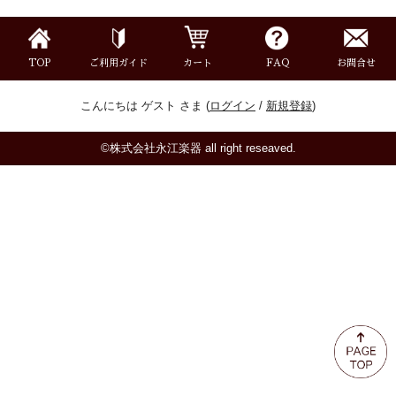
ミュート
楽器ケース＆ケースカバー
TOP
ご利用ガイド
カート
FAQ
お問合せ
こんにちは ゲスト さま (
ログイン
/
新規登録
)
楽器スタンド
©株式会社永江楽器 all right reseaved.
お手入れ用品・パーツ
チューナー・メトロノーム
譜面台・指揮棒
音楽ギフト・雑貨