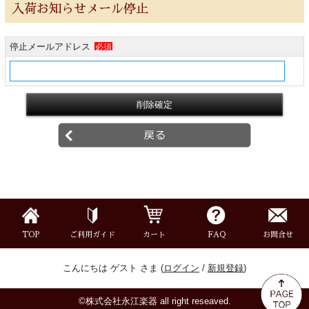
入荷お知らせメール停止
楽器ケース＆ケースカバー
停止メールアドレス
必須
楽器スタンド
お手入れ用品・パーツ
チューナー・メトロノーム
譜面台・指揮棒
音楽ギフト・雑貨
TOP
ご利用ガイド
カート
FAQ
お問合せ
こんにちは ゲスト さま (
ログイン
/
新規登録
)
©株式会社永江楽器 all right reseaved.
書籍・CD