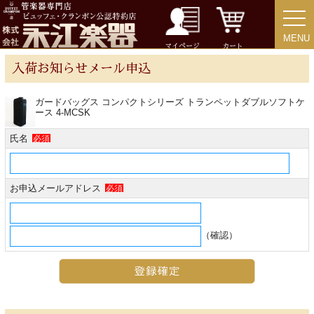
チューバ
MENU
MENU
マイページ
カート
入荷お知らせメール申込
アクセサリー
ガードバッグス コンパクトシリーズ トランペットダブルソフトケ
ース 4-MCSK
リード＆リードケース
氏名
必須
マウスピース＆ポーチ
お申込メールアドレス
必須
リガチャー＆キャップ
（確認）
ストラップ
ミュート