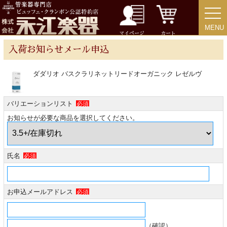
アクセサリー
MENU
MENU
マイページ
カート
リード＆リードケース
入荷お知らせメール申込
マウスピース＆ポーチ
ダダリオ バスクラリネットリードオーガニック レゼルヴ
リガチャー＆キャップ
バリエーションリスト
必須
お知らせが必要な商品を選択してください。
ストラップ
氏名
必須
ミュート
お申込メールアドレス
必須
楽器ケース＆ケースカバー
楽器スタンド
（確認）