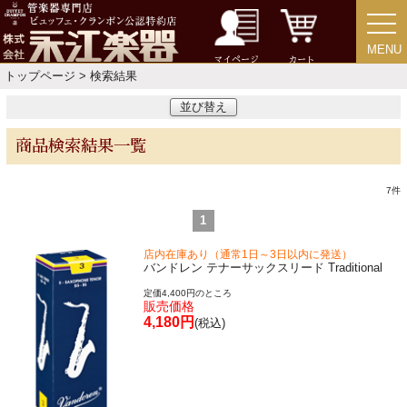
中古・アウトレット
アウトレット
MENU
MENU
マイページ
カート
トップページ
> 検索結果
中古楽器
並び替え
商品検索結果一覧
今月のお買い得品
7
件
目的・用途別で楽器を探す
1
店内在庫あり（通常1日～3日以内に発送）
メーカー別で探す
バンドレン テナーサックスリード Traditional
定価4,400円のところ
販売価格
価格・ランキングで探す
4,180円
(税込)
初級・中級・上級で探す