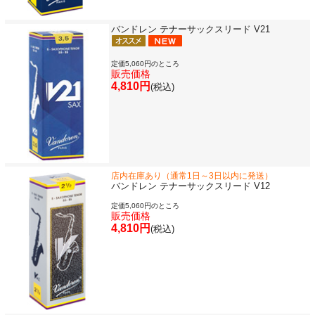
バンドレン テナーサックスリード V21
永江楽器人気コンテンツ
定価5,060円のところ
販売価格
新商品・新規取り扱い商品
4,810円
(税込)
セール・イベント情報
人気の永江楽器コラム
「楽器をはじめよう」
店内在庫あり（通常1日～3日以内に発送）
バンドレン テナーサックスリード V12
定価5,060円のところ
お手入れ方法
販売価格
4,810円
(税込)
選定者のご紹介
演奏会のお知らせ