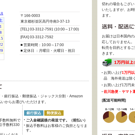
切れの場合もござい
いたしますが、お時
ます。
〒166-0003
東京都杉並区高円寺南3-37-13
[TEL] 03-3312-7591 (10:00～17:00)
お届けは日本国内の
[FAX] 03-3312-7592
応しておりません。
■ 営業時間：10:00～17:00
転売を目的とするご
■ 定休日 ：月曜日・火曜日・祝日
きます。
お買い上げ
1万円以
品 海外発送は除
お買い上げ1万円未
佐川急便
・
ヤマト
・銀行振込・郵便振込・ジャックス分割・Amazon
[配送可能時間]
後払いからお選びいただけます。
銀行振込
郵便振込
手数料無料で
ご入金確認後の発送です。（前払い）
手数料330
振込手数料はお客様のご負担となりま
す。
支払いくださ