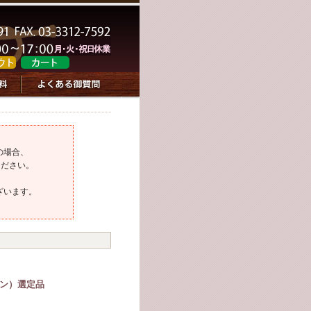
の場合、
ください。
ざいます。
イン）選定品