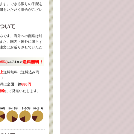
ます。できる限りの手配を
間をいただく場合がござい
みです。海外への配送は対
また、国内・国外に限らず
注文はお断りさせていただ
上
送料無料（送料込み商
く）
満は
全国一律
680円
運輸
にて発送いたします。