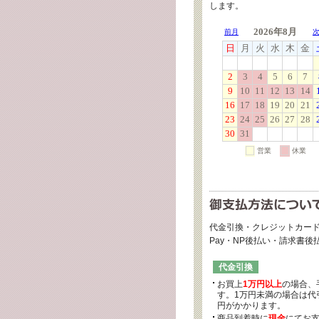
します。
代金引換・クレジットカード
Pay・NP後払い・請求書
代金引換
お買上
1万円以上
の場合、
す。1万円未満の場合は代引
円がかかります。
商品到着時に
現金
にてお