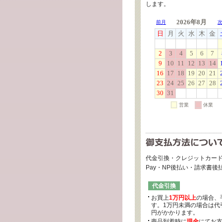
します。
代金引換・クレジットカード
Pay・NP後払い・請求書
代金引換
お買上
1万円以上
の場合、
す。1万円未満の場合は代引
円がかかります。
商品到着時に
現金
にてお