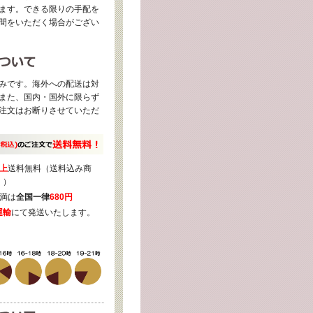
ます。できる限りの手配を
間をいただく場合がござい
みです。海外への配送は対
また、国内・国外に限らず
注文はお断りさせていただ
上
送料無料（送料込み商
く）
満は
全国一律
680円
運輸
にて発送いたします。