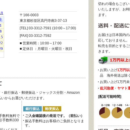
切れの場合もござい
いたしますが、お時
ます。
〒166-0003
東京都杉並区高円寺南3-37-13
[TEL] 03-3312-7591 (10:00～17:00)
お届けは日本国内の
[FAX] 03-3312-7592
応しておりません。
■ 営業時間：10:00～17:00
転売を目的とするご
■ 定休日 ：月曜日・火曜日・祝日
きます。
お買い上げ
1万円以
品 海外発送は除
お買い上げ1万円未
佐川急便
・
ヤマト
・銀行振込・郵便振込・ジャックス分割・Amazon
[配送可能時間]
後払いからお選びいただけます。
銀行振込
郵便振込
手数料無料で
ご入金確認後の発送です。（前払い）
手数料330
振込手数料はお客様のご負担となりま
す。
支払いくださ