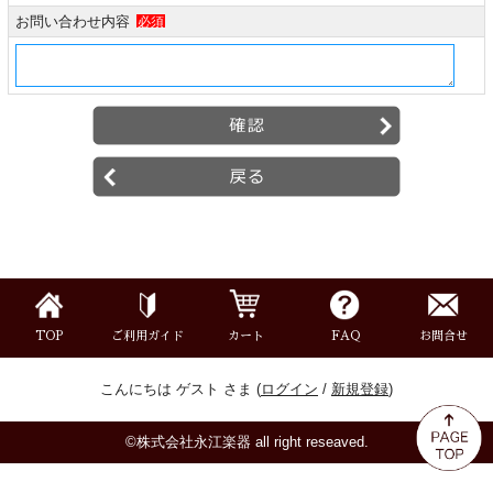
ミュート
お問い合わせ内容
必須
楽器ケース＆ケースカバー
楽器スタンド
お手入れ用品・パーツ
チューナー・メトロノーム
TOP
ご利用ガイド
カート
FAQ
お問合せ
譜面台・指揮棒
こんにちは ゲスト さま (
ログイン
/
新規登録
)
音楽ギフト・雑貨
©株式会社永江楽器 all right reseaved.