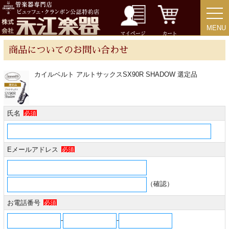
MENU
MENU
チューバ
マイページ
カート
商品についてのお問い合わせ
カイルベルト アルトサックスSX90R SHADOW 選定品
アクセサリー
氏名
必須
リード＆リードケース
マウスピース＆ポーチ
Eメールアドレス
必須
リガチャー＆キャップ
（確認）
お電話番号
必須
ストラップ
-
-