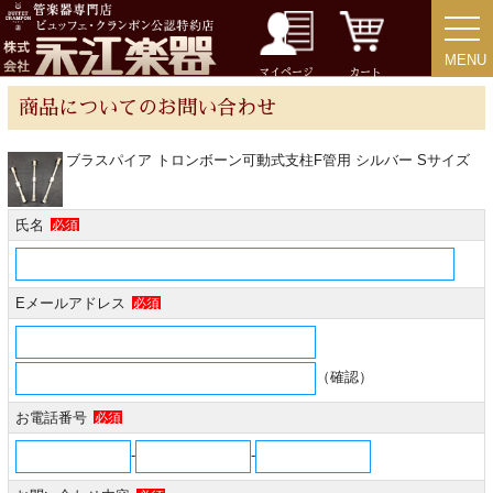
MENU
MENU
チューバ
マイページ
カート
商品についてのお問い合わせ
ブラスパイア トロンボーン可動式支柱F管用 シルバー Sサイズ
アクセサリー
氏名
必須
リード＆リードケース
Eメールアドレス
必須
マウスピース＆ポーチ
リガチャー＆キャップ
（確認）
お電話番号
必須
ストラップ
-
-