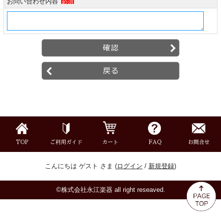
お問い合わせ内容
必須
ミュート
楽器ケース＆ケースカバー
楽器スタンド
お手入れ用品・パーツ
チューナー・メトロノーム
TOP
ご利用ガイド
カート
FAQ
お問合せ
譜面台・指揮棒
こんにちは ゲスト さま (
ログイン
/
新規登録
)
音楽ギフト・雑貨
©株式会社永江楽器 all right reseaved.