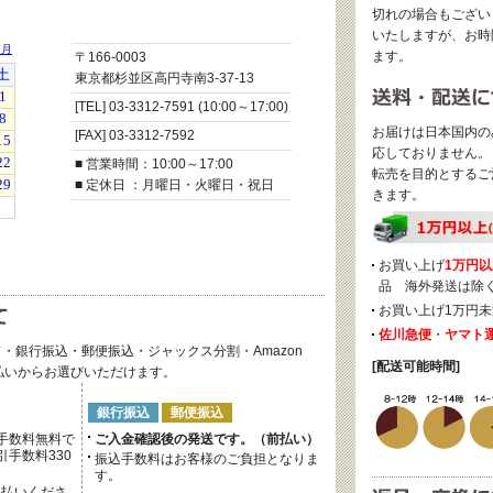
切れの場合もござい
いたしますが、お時
ます。
〒166-0003
東京都杉並区高円寺南3-37-13
[TEL] 03-3312-7591 (10:00～17:00)
お届けは日本国内の
[FAX] 03-3312-7592
応しておりません。
■ 営業時間：10:00～17:00
転売を目的とするご
■ 定休日 ：月曜日・火曜日・祝日
きます。
お買い上げ
1万円以
品 海外発送は除
お買い上げ1万円未
佐川急便
・
ヤマト
・銀行振込・郵便振込・ジャックス分割・Amazon
[配送可能時間]
後払いからお選びいただけます。
銀行振込
郵便振込
手数料無料で
ご入金確認後の発送です。（前払い）
手数料330
振込手数料はお客様のご負担となりま
す。
支払いくださ