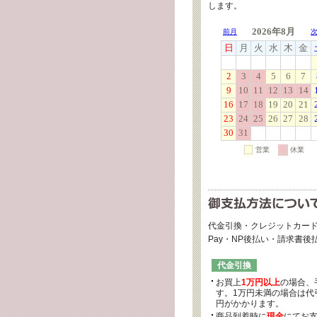
します。
代金引換・クレジットカード
Pay・NP後払い・請求書
代金引換
お買上
1万円以上
の場合、
す。1万円未満の場合は代引
円がかかります。
商品到着時に
現金
にてお