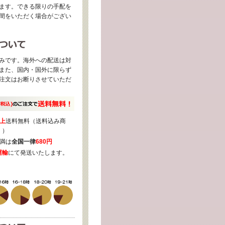
ます。できる限りの手配を
間をいただく場合がござい
みです。海外への配送は対
また、国内・国外に限らず
注文はお断りさせていただ
上
送料無料（送料込み商
く）
満は
全国一律
680円
運輸
にて発送いたします。