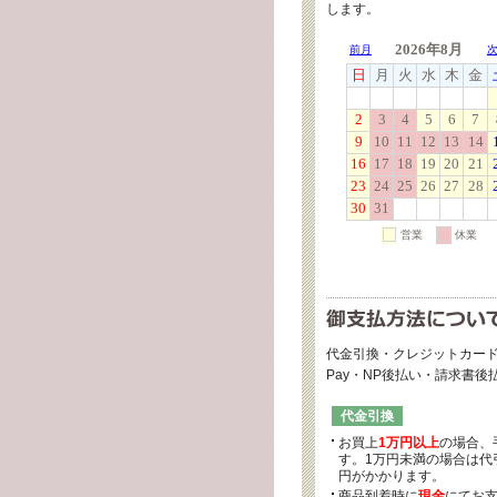
します。
代金引換・クレジットカード
Pay・NP後払い・請求書
代金引換
お買上
1万円以上
の場合、
す。1万円未満の場合は代引
円がかかります。
商品到着時に
現金
にてお