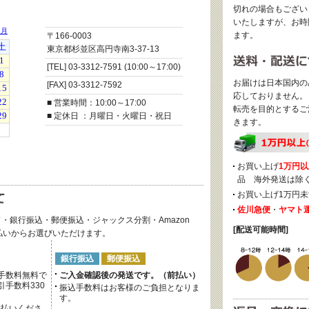
切れの場合もござい
いたしますが、お時
ます。
〒166-0003
東京都杉並区高円寺南3-37-13
[TEL] 03-3312-7591 (10:00～17:00)
お届けは日本国内の
[FAX] 03-3312-7592
応しておりません。
■ 営業時間：10:00～17:00
転売を目的とするご
■ 定休日 ：月曜日・火曜日・祝日
きます。
お買い上げ
1万円以
品 海外発送は除
お買い上げ1万円未
佐川急便
・
ヤマト
・銀行振込・郵便振込・ジャックス分割・Amazon
[配送可能時間]
後払いからお選びいただけます。
銀行振込
郵便振込
手数料無料で
ご入金確認後の発送です。（前払い）
手数料330
振込手数料はお客様のご負担となりま
す。
支払いくださ