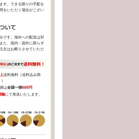
ます。できる限りの手配を
間をいただく場合がござい
みです。海外への配送は対
また、国内・国外に限らず
注文はお断りさせていただ
上
送料無料（送料込み商
く）
満は
全国一律
680円
運輸
にて発送いたします。