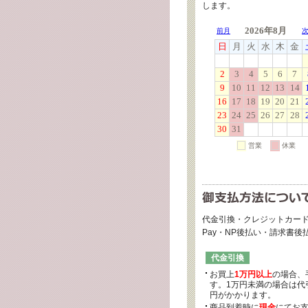
します。
代金引換・クレジットカード
Pay・NP後払い・請求書
代金引換
お買上
1万円以上
の場合、
す。1万円未満の場合は代引
円がかかります。
商品到着時に
現金
にてお