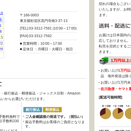
切れの場合もござい
いたしますが、お時
ます。
〒166-0003
東京都杉並区高円寺南3-37-13
[TEL] 03-3312-7591 (10:00～17:00)
お届けは日本国内の
[FAX] 03-3312-7592
応しておりません。
■ 営業時間：10:00～17:00
転売を目的とするご
■ 定休日 ：月曜日・火曜日・祝日
きます。
お買い上げ
1万円以
品 海外発送は除
お買い上げ1万円未
佐川急便
・
ヤマト
・銀行振込・郵便振込・ジャックス分割・Amazon
[配送可能時間]
後払いからお選びいただけます。
銀行振込
郵便振込
手数料無料で
ご入金確認後の発送です。（前払い）
手数料330
振込手数料はお客様のご負担となりま
す。
支払いくださ