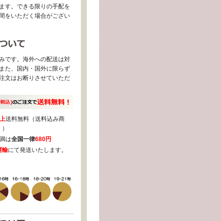
ます。できる限りの手配を
間をいただく場合がござい
みです。海外への配送は対
また、国内・国外に限らず
注文はお断りさせていただ
上
送料無料（送料込み商
く）
満は
全国一律
680円
運輸
にて発送いたします。