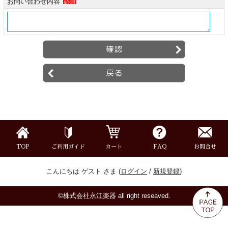
お問い合わせ内容
必須
ミュート
楽器ケース＆ケースカバー
楽器スタンド
お手入れ用品・パーツ
チューナー・メトロノーム
TOP
ご利用ガイド
カート
FAQ
お問合せ
譜面台・指揮棒
こんにちは ゲスト さま (
ログイン
/
新規登録
)
音楽ギフト・雑貨
©株式会社永江楽器 all right reseaved.