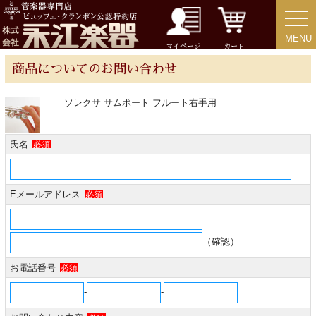
MENU
MENU
チューバ
マイページ
カート
商品についてのお問い合わせ
ソレクサ サムポート フルート右手用
アクセサリー
氏名
必須
リード＆リードケース
Eメールアドレス
必須
マウスピース＆ポーチ
リガチャー＆キャップ
（確認）
お電話番号
必須
ストラップ
-
-