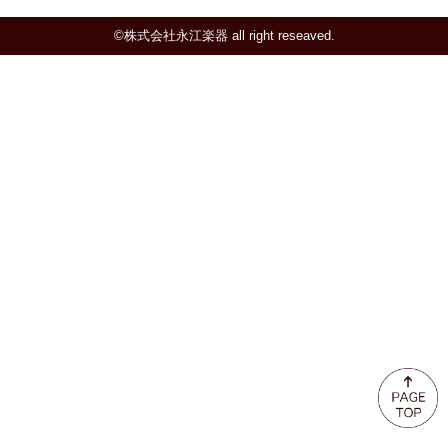
ミュート
©株式会社永江楽器 all right reseaved.
楽器ケース＆ケースカバー
楽器スタンド
お手入れ用品・パーツ
チューナー・メトロノーム
譜面台・指揮棒
音楽ギフト・雑貨