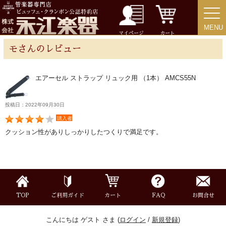
MENU
MENU
チューバ
マイページ
カート
モさんのレビュー
エアーセル ストラップ リュック用 （1本） AMCS55N
アクセサリー
投稿日：2022年09月30日
リード＆リードケース
購入者
クッション性がありしっかりしたつくりで満足です。
マウスピース＆ポーチ
リガチャー＆キャップ
TOP
ご利用ガイド
カート
FAQ
お問合せ
ストラップ
こんにちは ゲスト さま (
ログイン
/
新規登録
)