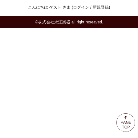
ミュート
こんにちは ゲスト さま (
ログイン
/
新規登録
)
楽器ケース＆ケースカバー
©株式会社永江楽器 all right reseaved.
楽器スタンド
お手入れ用品・パーツ
チューナー・メトロノーム
譜面台・指揮棒
音楽ギフト・雑貨