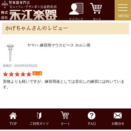
MENU
MENU
チューバ
マイページ
カート
かげちゃんさんのレビュー
ヤマハ 練習用マウスピース ホルン用
アクセサリー
リード＆リードケース
投稿日：2023年03月03日
購入者
実物よりも軽いですが、練習用途としては音出しの練習には向いていま
マウスピース＆ポーチ
す。
リガチャー＆キャップ
ストラップ
TOP
ご利用ガイド
カート
FAQ
お問合せ