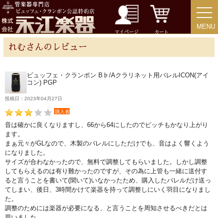
MENU
MENU
チューバ
マイページ
カート
れむさんのレビュー
ビュッフェ・クランポン B♭/Aクラリネット用バレルICON(アイ
コン) PGP
アクセサリー
投稿日：2023年04月27日
リード＆リードケース
購入者
音は確かに良くなりますし、66から64にしたのでピッチもかなり上がり
ます。
マウスピース＆ポーチ
まぁ元々がGLなので、木製のバレルにしただけでも、音はよく響くよう
になりました。
サイズが合わなかったので、無料で調整してもらいました。しかし調整
リガチャー＆キャップ
してもらえるのは有り難かったのですが、その為に上管も一緒に送付す
ると言うことを書いて(聞いて)いなかったため、購入したバレルだけ送っ
てしまい、後日、3時間かけて楽器を持って調整しにいく羽目になりまし
ストラップ
た。
調整のためには楽器が必要になる、と言うことを周知させるべきだとは
思いました。