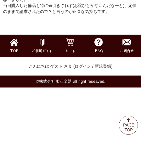
ミュート
当日購入した備品も特に値引きされず(お詫びとかないんだなーと)、定価
のままで請求されたので？と言うのが正直な気持ちです。
楽器ケース＆ケースカバー
楽器スタンド
TOP
ご利用ガイド
カート
FAQ
お問合せ
お手入れ用品・パーツ
こんにちは ゲスト さま (
ログイン
/
新規登録
)
チューナー・メトロノーム
©株式会社永江楽器 all right reseaved.
譜面台・指揮棒
音楽ギフト・雑貨