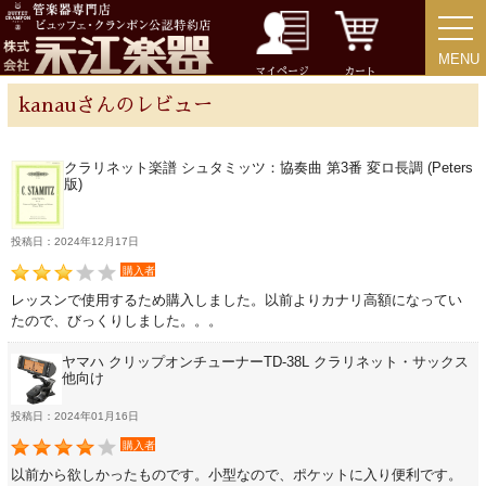
ストラップ
MENU
MENU
マイページ
カート
kanauさんのレビュー
ミュート
クラリネット楽譜 シュタミッツ：協奏曲 第3番 変ロ長調 (Peters
楽器ケース＆ケースカバー
版)
楽器スタンド
投稿日：2024年12月17日
購入者
お手入れ用品・パーツ
レッスンで使用するため購入しました。以前よりカナリ高額になってい
たので、びっくりしました。。。
ヤマハ クリップオンチューナーTD-38L クラリネット・サックス
チューナー・メトロノーム
他向け
投稿日：2024年01月16日
譜面台・指揮棒
購入者
以前から欲しかったものです。小型なので、ポケットに入り便利です。