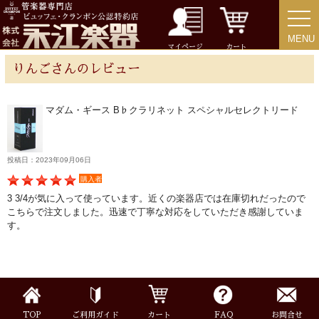
MENU
MENU
チューバ
マイページ
カート
りんごさんのレビュー
マダム・ギース B♭クラリネット スペシャルセレクトリード
アクセサリー
リード＆リードケース
投稿日：2023年09月06日
購入者
3 3/4が気に入って使っています。近くの楽器店では在庫切れだったので
マウスピース＆ポーチ
こちらで注文しました。迅速で丁寧な対応をしていただき感謝していま
す。
リガチャー＆キャップ
ストラップ
TOP
ご利用ガイド
カート
FAQ
お問合せ