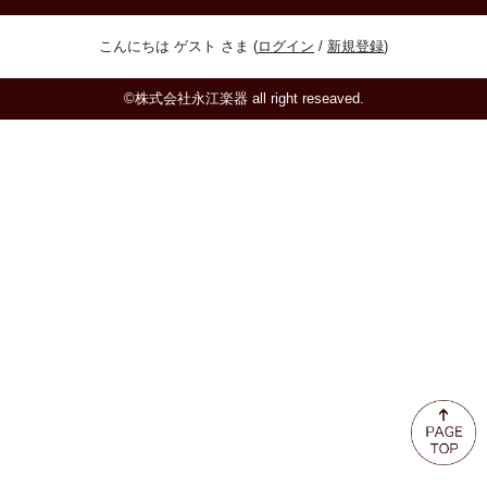
ミュート
こんにちは ゲスト さま (
ログイン
/
新規登録
)
楽器ケース＆ケースカバー
©株式会社永江楽器 all right reseaved.
楽器スタンド
お手入れ用品・パーツ
チューナー・メトロノーム
譜面台・指揮棒
音楽ギフト・雑貨