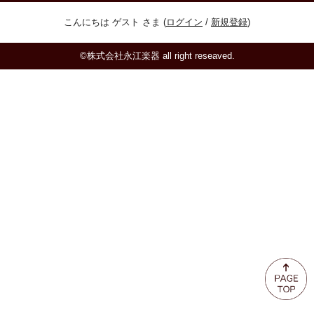
ミュート
こんにちは ゲスト さま (
ログイン
/
新規登録
)
楽器ケース＆ケースカバー
©株式会社永江楽器 all right reseaved.
楽器スタンド
お手入れ用品・パーツ
チューナー・メトロノーム
譜面台・指揮棒
音楽ギフト・雑貨