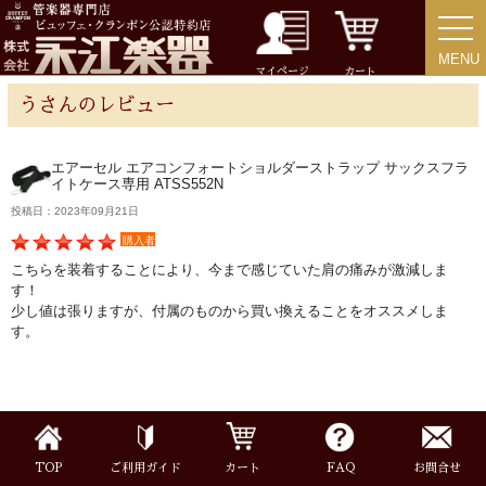
MENU
MENU
チューバ
マイページ
カート
うさんのレビュー
エアーセル エアコンフォートショルダーストラップ サックスフラ
イトケース専用 ATSS552N
アクセサリー
投稿日：2023年09月21日
購入者
リード＆リードケース
こちらを装着することにより、今まで感じていた肩の痛みが激減しま
す！
マウスピース＆ポーチ
少し値は張りますが、付属のものから買い換えることをオススメしま
す。
リガチャー＆キャップ
ストラップ
TOP
ご利用ガイド
カート
FAQ
お問合せ