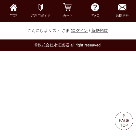
ミュート
TOP
ご利用ガイド
カート
FAQ
お問合せ
楽器ケース＆ケースカバー
こんにちは ゲスト さま (
ログイン
/
新規登録
)
楽器スタンド
©株式会社永江楽器 all right reseaved.
お手入れ用品・パーツ
チューナー・メトロノーム
譜面台・指揮棒
音楽ギフト・雑貨