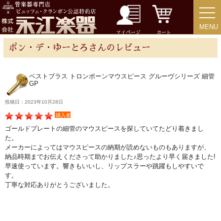
MENU
MENU
チューバ
マイページ
カート
ポン・デ・ゆーとろさんのレビュー
ベストブラス トロンボーンマウスピース グルーヴシリーズ 細管
GP
アクセサリー
投稿日：2023年10月28日
リード＆リードケース
購入者
ゴールドプレートの細管のマウスピースを探していてたどり着きまし
た。
マウスピース＆ポーチ
メーカーによってはマウスピースの納期が読めないものもありますが、
納品時期までお伝えくださって助かりました♪思ったより早く届きました!
早速使っています。響きもいいし、リップスラーや跳躍もしやすいで
リガチャー＆キャップ
す。
丁寧な対応ありがとうございました。
ストラップ