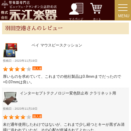
アクセサリー
MENU
MENU
リード＆リードケース
マイページ
カート
羽田空港さんのレビュー
マウスピース＆ポーチ
ベイ マウスピースクッション
リガチャー＆キャップ
投稿日：2023年11月19日
購入者
ストラップ
厚いものを求めていて、これまでの他社製品は0.8mmまでだったので
+0.07mmは良い。
ミュート
インターセプトテクノロジー変色防止布 クラリネット用
楽器ケース＆ケースカバー
投稿日：2023年11月19日
購入者
楽器スタンド
未だ通年使用したわけではないが、これまで少し経つとキーが黒ずみ清
掃に追われていたが、その心配が低減されてよかった。