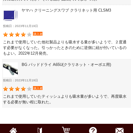
お手入れ用品・パーツ
ヤマハ クリーニングスワブ クラリネット用 CLSM3
投稿日：2023年11月19日
チューナー・メトロノーム
購入者
これまで使用していた他社製品よりも吸水する量が多いようで、２度通
譜面台・指揮棒
す必要がなくなった。引っかったときのために逆側に紐が付いているの
もよい。2022年12月発売。
音楽ギフト・雑貨
BG パッドドライ A65U(クラリネット・オーボエ用)
投稿日：2023年11月19日
購入者
書籍・CD
これまで使用していたティッシュよりも吸水量が多いようで、再度吸水
する必要が無い程に取れた。
音楽教本
ソロ楽譜・曲集