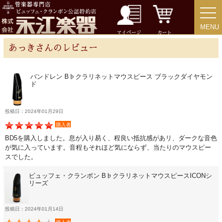
ミュート
MENU
MENU
マイページ
カート
楽器ケース＆ケースカバー
あっきさんのレビュー
楽器スタンド
バンドレン B♭クラリネットマウスピース ブラックダイヤモン
ド
お手入れ用品・パーツ
投稿日：2024年01月29日
購入者
チューナー・メトロノーム
BD5を購入しました。息が入り易く、程良い抵抗感があリ、ダークな音色
が気に入っています。音程もそれほど気にならず、当たりのマウスピー
譜面台・指揮棒
スでした。
ビュッフェ・クランポン B♭クラリネットマウスピースICONシ
リーズ
音楽ギフト・雑貨
投稿日：2024年01月14日