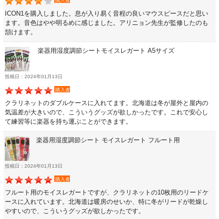
購入者
書籍・CD
ICON1を購入しました。息が入り易く音程の良いマウスピースだと思い
ます。音色はやや明るめに感じました。アリニョン先生が監修したのも
頷けます。
音楽教本
楽器用湿度調節シートモイスレガート A5サイズ
ソロ楽譜・曲集
投稿日：2024年01月13日
購入者
CD
クラリネットのダブルケースに入れてます。北海道は冬が屋外と屋内の
気温差が大きいので、こういうグッズが欲しかったです。これで安心し
て練習等に楽器を持ち運ぶことができます。
中古・アウトレット
楽器用湿度調節シート モイスレガート フルート用
アウトレット
投稿日：2024年01月13日
購入者
中古楽器
フルート用のモイスレガートですが、クラリネットの10枚用のリードケ
ースに入れています。北海道は暖房のせいか、特に冬がリードが乾燥し
やすいので、こういうグッズが欲しかったです。
今月のお買い得品