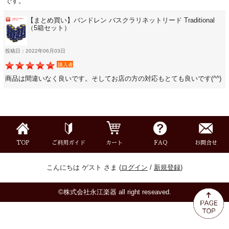
です。
ミュート
【まとめ買い】バンドレン バスクラリネットリード Traditional
（5箱セット）
楽器ケース＆ケースカバー
投稿日：2022年06月03日
購入者
楽器スタンド
商品は間違いなく良いです。そしてお店の方の対応もとても良いです(^^)
お手入れ用品・パーツ
チューナー・メトロノーム
TOP
ご利用ガイド
カート
FAQ
お問合せ
譜面台・指揮棒
こんにちは ゲスト さま (
ログイン
/
新規登録
)
音楽ギフト・雑貨
©株式会社永江楽器 all right reseaved.