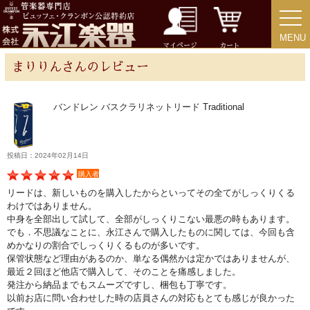
MENU
MENU
チューバ
マイページ
カート
まりりんさんのレビュー
バンドレン バスクラリネットリード Traditional
アクセサリー
リード＆リードケース
投稿日：2024年02月14日
購入者
リードは、新しいものを購入したからといってその全てがしっくりくる
マウスピース＆ポーチ
わけではありません。
中身を全部出して試して、全部がしっくりこない最悪の時もあります。
でも．不思議なことに、永江さんで購入したものに関しては、今回も含
リガチャー＆キャップ
めかなりの割合でしっくりくるものが多いです。
保管状態など理由があるのか、単なる偶然かは定かではありませんが、
最近２回ほど他店で購入して、そのことを痛感しました。
ストラップ
発注から納品までもスムーズですし、梱包も丁寧です。
以前お店に問い合わせした時の店員さんの対応もとても感じが良かった