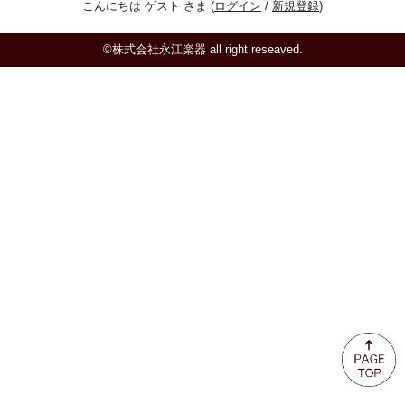
こんにちは ゲスト さま (
ログイン
/
新規登録
)
ミュート
©株式会社永江楽器 all right reseaved.
楽器ケース＆ケースカバー
楽器スタンド
お手入れ用品・パーツ
チューナー・メトロノーム
譜面台・指揮棒
音楽ギフト・雑貨