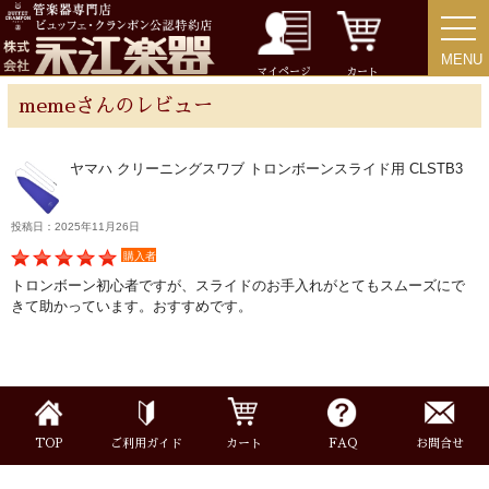
MENU
MENU
チューバ
マイページ
カート
memeさんのレビュー
ヤマハ クリーニングスワブ トロンボーンスライド用 CLSTB3
アクセサリー
投稿日：2025年11月26日
リード＆リードケース
購入者
トロンボーン初心者ですが、スライドのお手入れがとてもスムーズにで
きて助かっています。おすすめです。
マウスピース＆ポーチ
リガチャー＆キャップ
ストラップ
TOP
ご利用ガイド
カート
FAQ
お問合せ