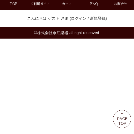
ミュート
TOP
ご利用ガイド
カート
FAQ
お問合せ
こんにちは ゲスト さま (
ログイン
/
新規登録
)
楽器ケース＆ケースカバー
©株式会社永江楽器 all right reseaved.
楽器スタンド
お手入れ用品・パーツ
チューナー・メトロノーム
譜面台・指揮棒
音楽ギフト・雑貨