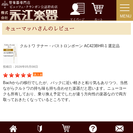
MENU
MENU
チューバ
マイページ
カート
キューマッハさんのレビュー
クルトワ テナー・バストロンボーン AC423BHR-1 選定品
アクセサリー
リード＆リードケース
投稿日：2026年05月08日
購入者
Bachからの移行でしたが、バックに近い軽さと粘り気もありつつ、当然
マウスピース＆ポーチ
ながらクルトワの持ち味も持ち合わせた楽器だと思います。ニューヨー
クも所有しており、乗り換え予定でしたが違う方向性の楽器なので両方
取っておきたくなっているところです。
リガチャー＆キャップ
ストラップ