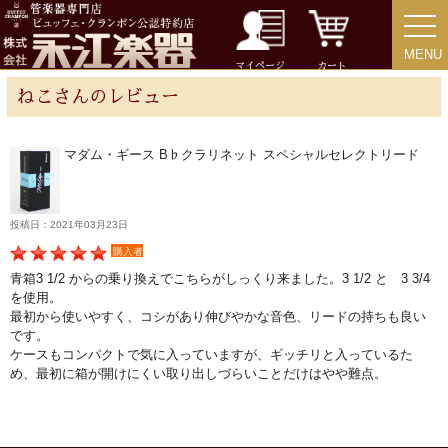
MENU
MENU
チューバ
マイページ
カート
ねこさんのレビュー
マダム・ギース B♭クラリネット スペシャルセレクトリード
アクセサリー
リード＆リードケース
投稿日：2021年03月23日
購入者
青箱3 1/2 からの乗り換えでこちらがしっくり来ました。3 1/2 と 3 3/4
マウスピース＆ポーチ
を使用。
最初から使いやすく、コシがあり伸びやかな音色、リードの持ちも良い
です。
リガチャー＆キャップ
ケースもコンパクトで気に入っていますが、ギッチリと入っているた
め、最初に箱が開けにくい取り出しづらいことだけはやや難点。
ストラップ