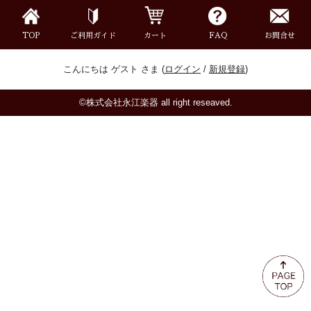
ミュート
TOP
ご利用ガイド
カート
FAQ
お問合せ
楽器ケース＆ケースカバー
こんにちは ゲスト さま (
ログイン
/
新規登録
)
楽器スタンド
©株式会社永江楽器 all right reseaved.
お手入れ用品・パーツ
チューナー・メトロノーム
譜面台・指揮棒
音楽ギフト・雑貨