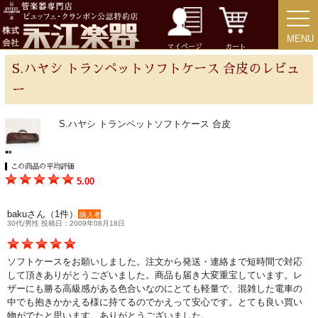
MENU
MENU
チューバ
マイページ
カート
S.ハヤシ トランペットソフトケース 合皮のレビュ
ー
アクセサリー
S.ハヤシ トランペットソフトケース 合皮
リード＆リードケース
この商品の平均評価
5.00
マウスピース＆ポーチ
bakuさん（1件）
購入者
30代/男性 投稿日：2009年08月18日
リガチャー＆キャップ
ソフトケースをお願いしました。注文から発送・連絡まで短時間で対応
して頂きありがとうございました。商品も届き大変重宝しています。レ
ストラップ
ザーにも勝る高級感がある色合いなのにとても軽量で、混雑した電車の
中でも抱きかかえる様に持てるのでかえって安心です。とても良い買い
物がでたと思います。ありがとうございました。