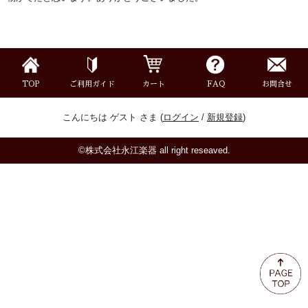
ミュート
楽器ケース＆ケースカバー
TOP
ご利用ガイド
カート
FAQ
お問合せ
楽器スタンド
こんにちは ゲスト さま (
ログイン
/
新規登録
)
お手入れ用品・パーツ
©株式会社永江楽器 all right reseaved.
チューナー・メトロノーム
譜面台・指揮棒
音楽ギフト・雑貨