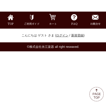
ミュート
楽器ケース＆ケースカバー
TOP
ご利用ガイド
カート
FAQ
お問合せ
楽器スタンド
こんにちは ゲスト さま (
ログイン
/
新規登録
)
お手入れ用品・パーツ
©株式会社永江楽器 all right reseaved.
チューナー・メトロノーム
譜面台・指揮棒
音楽ギフト・雑貨