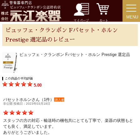
MENU
MENU
チューバ
マイページ
カート
ビュッフェ・クランポン Fバセット・ホルン
Prestige 選定品のレビュー
アクセサリー
ビュッフェ・クランポン Fバセット・ホルン Prestige 選定品
リード＆リードケース
この商品の平均評価
5.00
マウスピース＆ポーチ
バセットホルンさん（1件）
購入者
非公開 投稿日：2023年03月18日
リガチャー＆キャップ
スタッフの方の対応・輸送時の梱包共にとても丁寧で、楽器の状態もと
ストラップ
ても良く、満足しています。
ありがとうございました。