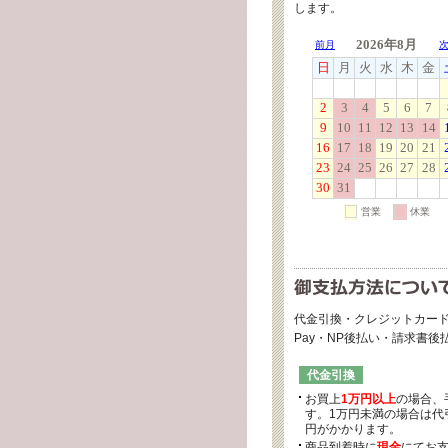
します。
代金引換・クレジットカード
Pay・NP後払い・請求書
代金引換
お買上
1万円以上
の場合、
す。1万円未満の場合は代引
円がかかります。
商品到着時に
現金
にてお