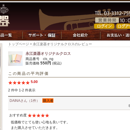
トップページ
> 永江楽器オリジナルクロスのレビュー
永江楽器オリジナルクロス
商品番号 cls_ng
550円
販売価格
(税込)
この商品の平均評価
5.00
2 件中 1-2 件表示
DAINAさん（1件）
購入者
おすすめ度
低価格でとても使い心地も良いです。
また購入させていただきます。