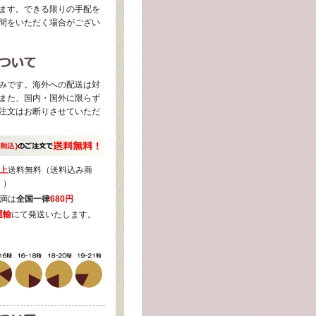
ます。できる限りの手配を
間をいただく場合がござい
みです。海外への配送は対
また、国内・国外に限らず
注文はお断りさせていただ
上
送料無料（送料込み商
く）
満は
全国一律
680円
運輸
にて発送いたします。