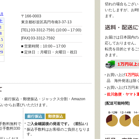
切れの場合もござい
いたしますが、お時
ます。
〒166-0003
東京都杉並区高円寺南3-37-13
[TEL] 03-3312-7591 (10:00～17:00)
お届けは日本国内の
[FAX] 03-3312-7592
応しておりません。
■ 営業時間：10:00～17:00
転売を目的とするご
■ 定休日 ：月曜日・火曜日・祝日
きます。
お買い上げ
1万円以
品 海外発送は除
お買い上げ1万円未
佐川急便
・
ヤマト
・銀行振込・郵便振込・ジャックス分割・Amazon
[配送可能時間]
後払いからお選びいただけます。
銀行振込
郵便振込
手数料無料で
ご入金確認後の発送です。（前払い）
手数料330
振込手数料はお客様のご負担となりま
す。
支払いくださ