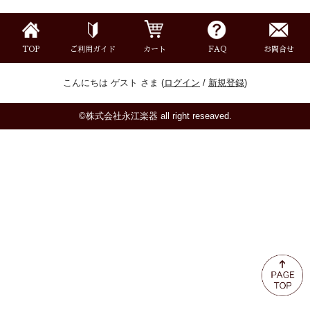
ミュート
楽器ケース＆ケースカバー
TOP
ご利用ガイド
カート
FAQ
お問合せ
こんにちは ゲスト さま (
ログイン
/
新規登録
)
楽器スタンド
©株式会社永江楽器 all right reseaved.
お手入れ用品・パーツ
チューナー・メトロノーム
譜面台・指揮棒
音楽ギフト・雑貨