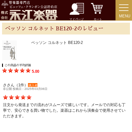
MENU
MENU
チューバ
マイページ
カート
ベッソン コルネット BE120-2のレビュー
ベッソン コルネット BE120-2
アクセサリー
この商品の平均評価
リード＆リードケース
5.00
マウスピース＆ポーチ
ささん（1件）
購入者
非公開 投稿日：2025年03月06日
リガチャー＆キャップ
注文から発送までの流れがスムーズで嬉しいです。メールでの対応も丁
寧で、安心できる買い物でした。楽器はこれから演奏会で使用させてい
ただきます。
ストラップ