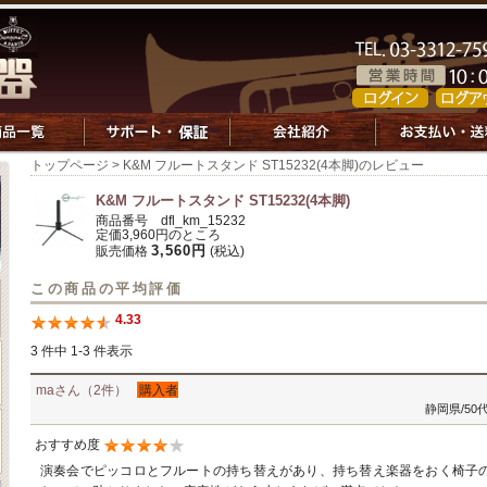
トップページ
> K&M フルートスタンド ST15232(4本脚)のレビュー
K&M フルートスタンド ST15232(4本脚)
商品番号 dfl_km_15232
定価3,960円のところ
3,560円
販売価格
(税込)
この商品の平均評価
4.33
3 件中 1-3 件表示
maさん（2件）
購入者
静岡県/50
おすすめ度
演奏会でピッコロとフルートの持ち替えがあり、持ち替え楽器をおく椅子