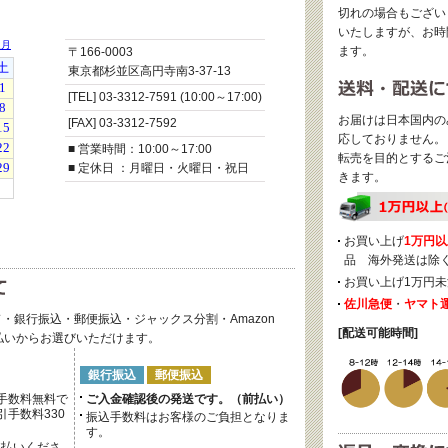
切れの場合もござい
いたしますが、お時
ます。
〒166-0003
東京都杉並区高円寺南3-37-13
[TEL] 03-3312-7591 (10:00～17:00)
お届けは日本国内の
[FAX] 03-3312-7592
応しておりません。
■ 営業時間：10:00～17:00
転売を目的とするご
■ 定休日 ：月曜日・火曜日・祝日
きます。
お買い上げ
1万円以
品 海外発送は除
お買い上げ1万円未
佐川急便
・
ヤマト
・銀行振込・郵便振込・ジャックス分割・Amazon
[配送可能時間]
後払いからお選びいただけます。
銀行振込
郵便振込
手数料無料で
ご入金確認後の発送です。（前払い）
手数料330
振込手数料はお客様のご負担となりま
す。
支払いくださ