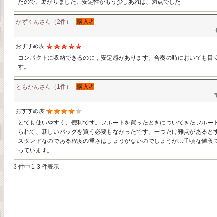
たので、助かりました。安定性がもう少しあれば、満点でした
かずくんさん（2件）
購入者
おすすめ度
コンパクトに収納できるのに，安定感があります。合奏の時においても目
す。
ともかんさん（1件）
購入者
おすすめ度
とても使いやすく、便利です。フルートを買ったときについてきたフルー
られて、新しいバッグを買う必要もなかったです。一つだけ難点があると
スタンドなのである程度の重さはしょうがないのでしょうが…手頃な値段
っています。
3 件中 1-3 件表示