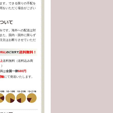
ます。できる限りの手配を
間をいただく場合がござい
みです。海外への配送は対
また、国内・国外に限らず
注文はお断りさせていただ
上
送料無料（送料込み商
く）
満は
全国一律
680円
運輸
にて発送いたします。