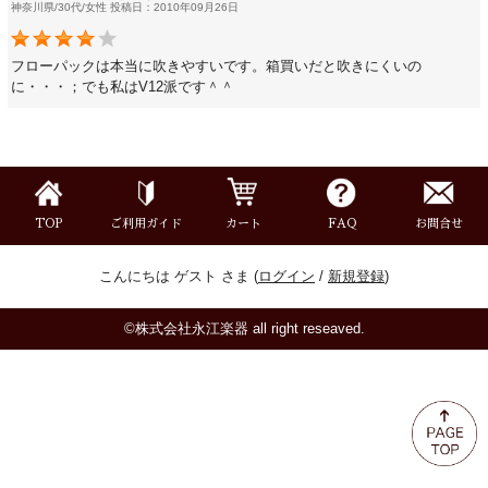
神奈川県/30代/女性 投稿日：2010年09月26日
ミュート
フローパックは本当に吹きやすいです。箱買いだと吹きにくいの
楽器ケース＆ケースカバー
に・・・；でも私はV12派です＾＾
楽器スタンド
お手入れ用品・パーツ
TOP
ご利用ガイド
カート
FAQ
お問合せ
チューナー・メトロノーム
こんにちは ゲスト さま (
ログイン
/
新規登録
)
©株式会社永江楽器 all right reseaved.
譜面台・指揮棒
音楽ギフト・雑貨