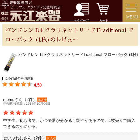
MENU
MENU
チューバ
マイページ
カート
バンドレン B♭クラリネットリードTraditional フ
ローパック (1枚)のレビュー
アクセサリー
バンドレン B♭クラリネットリードTraditional フローパック (1枚)
リード＆リードケース
この商品の平均評価
4.50
マウスピース＆ポーチ
momoさん（2件）
購入者
非公開 投稿日：2014年10月06日
リガチャー＆キャップ
中学生。初心者で、かつ楽器が分かる可能性があるので、1枚売りで購入
ストラップ
できるのが助かる。
せいぶれむさん（2件）
購入者