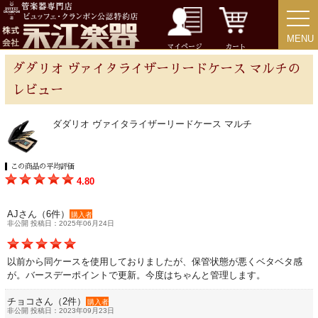
ストラップ
MENU
MENU
ミュート
マイページ
カート
ダダリオ ヴァイタライザーリードケース マルチの
楽器ケース＆ケースカバー
レビュー
ダダリオ ヴァイタライザーリードケース マルチ
楽器スタンド
この商品の平均評価
お手入れ用品・パーツ
4.80
チューナー・メトロノーム
AJさん（6件）
購入者
非公開 投稿日：2025年06月24日
譜面台・指揮棒
以前から同ケースを使用しておりましたが、保管状態が悪くベタベタ感
が。バースデーポイントで更新。今度はちゃんと管理します。
音楽ギフト・雑貨
チョコさん（2件）
購入者
非公開 投稿日：2023年09月23日