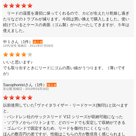
リードの湿度を適切に保ってくれるので、カビが生えたり乾燥し過ぎ
たりなどのトラブルが減ります。今回は買い換えで購入しました。使い
書籍・CD
続けているとケースの表面（ゴム製）がべたべたしてきますが、５年は
使えました。
音楽教本
中１さん（1件）
購入者
10代/女性 投稿日：2011年07月09日
ソロ楽譜・曲集
いいと思います♪
でも取り出すときにリードにゴムの黒い線がうつります。（薄いです
CD
が）
Saxophonistさん（1件）
購入者
非公開 投稿日：2010年03月16日
中古・アウトレット
以前使用していた｢ヴァイタライザー・リードケース(無印)｣と比べます
アウトレット
と、
・バンドレン社のサックスリード V12 シリーズが収納可能になった
・ソプラノからバリトンまで、どのリードでも安定して収納ができる
中古楽器
・ゴムバンドで固定するため、リードを傷付けにくくなった
ほんの数百円の差ですが、性能はこちらの方が数倍良く感じられまし