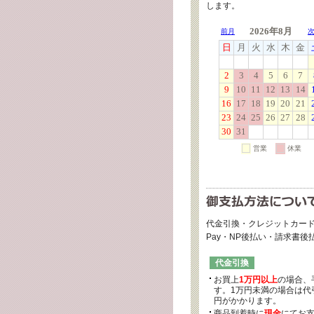
します。
代金引換・クレジットカード
Pay・NP後払い・請求書
代金引換
お買上
1万円以上
の場合、
す。1万円未満の場合は代引
円がかかります。
商品到着時に
現金
にてお