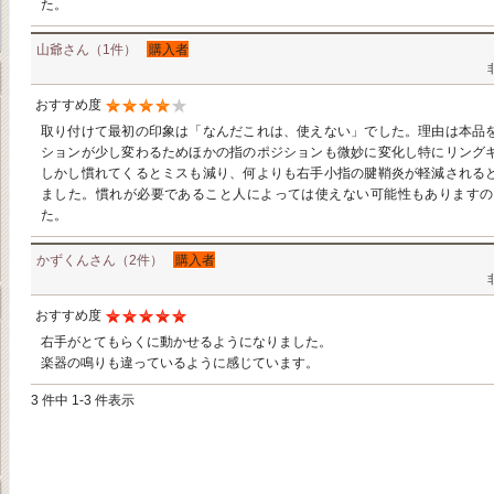
た。
山爺さん（1件）
購入者
おすすめ度
取り付けて最初の印象は「なんだこれは、使えない」でした。理由は本品
ションが少し変わるためほかの指のポジションも微妙に変化し特にリング
しかし慣れてくるとミスも減り、何よりも右手小指の腱鞘炎が軽減される
ました。慣れが必要であること人によっては使えない可能性もありますの
た。
かずくんさん（2件）
購入者
おすすめ度
右手がとてもらくに動かせるようになりました。
楽器の鳴りも違っているように感じています。
3 件中 1-3 件表示