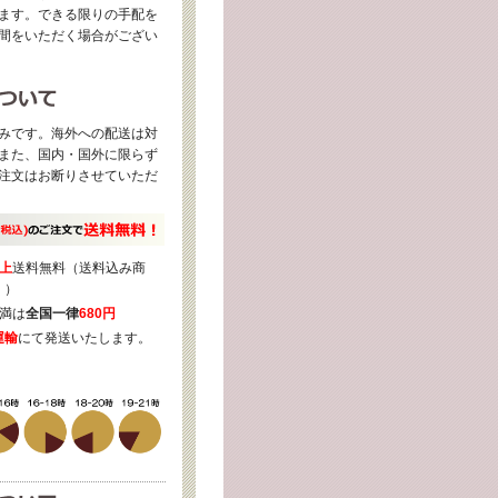
ます。できる限りの手配を
間をいただく場合がござい
みです。海外への配送は対
また、国内・国外に限らず
注文はお断りさせていただ
上
送料無料（送料込み商
く）
満は
全国一律
680円
運輸
にて発送いたします。