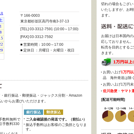
切れの場合もござい
いたしますが、お時
ます。
〒166-0003
東京都杉並区高円寺南3-37-13
[TEL] 03-3312-7591 (10:00～17:00)
お届けは日本国内の
[FAX] 03-3312-7592
応しておりません。
■ 営業時間：10:00～17:00
転売を目的とするご
■ 定休日 ：月曜日・火曜日・祝日
きます。
お買い上げ
1万円以
品 海外発送は除
お買い上げ1万円未
佐川急便
・
ヤマト
・銀行振込・郵便振込・ジャックス分割・Amazon
[配送可能時間]
後払いからお選びいただけます。
銀行振込
郵便振込
手数料無料で
ご入金確認後の発送です。（前払い）
手数料330
振込手数料はお客様のご負担となりま
す。
支払いくださ