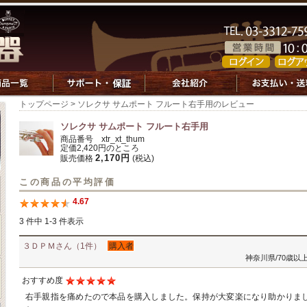
トップページ
> ソレクサ サムポート フルート右手用のレビュー
ソレクサ サムポート フルート右手用
商品番号 xtr_xt_thum
定価2,420円のところ
2,170円
販売価格
(税込)
この商品の平均評価
4.67
3 件中 1-3 件表示
３ＤＰＭさん（1件）
購入者
神奈川県/70歳以上
おすすめ度
右手親指を痛めたので本品を購入しました。保持が大変楽になり助かりま