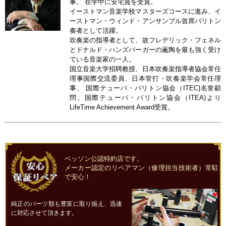
事。 在学中に安宅賞を受賞。
イーストマン音楽学校マスターズコースに進み、イ
ーストマン・ウィンド・アンサンブル首席バリトン
奏者として活躍。
吹奏楽の指導者として、故フレデリック・フェネル
とドナルド・ハンズバーガーの薫陶を最も強く受け
ている音楽家の一人。
国立音楽大学招聘教授、日本吹奏楽指導者協会常任
理事国際交流委員、日本管打・吹奏楽学会常任理
事、 国際テューバ・バリトン協会（ITEC)名誉顧
問、国際テューバ・バリトン協会（ITEA)より
LifeTime Achievement Award受賞。
ベッソン公認特約店です。
メーカー認定のリペアマン（修理担当技術者）常駐
で安心！
純正のパーツ類も豊富に取り揃え、迅速
に対応させて頂きます。