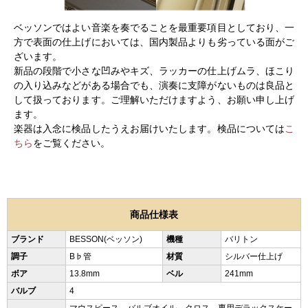
ベッソンではよい音楽を奏でることを最重要項目としており、一
方で表面の仕上げにおいては、国内製品よりも劣っている面がご
ざいます。
新品の段階で小さな凹みやキズ、ラッカーの仕上げムラ、ほこり
の入り込みなどがある場合でも、演奏に支障がないものは良品と
して扱っております。ご理解いただけますよう、お願い申し上げ
ます。
楽器は入念に検品したうえお届けいたします。検品については
こ
ちら
をご覧ください。
商品仕様表
ブランド
BESSON(ベッソン)
機種
バリトン
調子
B♭管
材質
シルバー仕上げ
ボア
13.8mm
ベル
241mm
バルブ
4
マウスピース、バルブオイル、クロス、専用デラックスケー