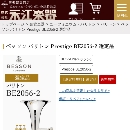
MENU
MENU
マイページ
カート
トップページ
>
金管楽器
>
ユーフォニウム・バリトン
>
バリトン
> ベッ
ソン バリトン Prestige BE2056-2 選定品
ベッソン バリトン Prestige BE2056-2 選定品
BESSON(ベッソン)
Prestige BE2056-2
【選定料無料】選定品
送料無料
この商品を選定した先生を見る>
保証・リペアについて>