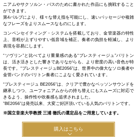
ニアムやサクソルン・バスのために書かれた作品にも挑戦すること
ができます。
第4バルブにより、様々な替え指を可能にし、速いパッセージや複雑
なフレーズをよりスムースなものにします。
コンペンセイティング・システムを搭載しており、金管楽器の特性
上、音程が上ずりやすい低音域を補正。奏者の負担を軽減し、より
表現を容易にします。
“ソヴリン”と比べてより重量感のある“プレスティージュ”バリトン
は、活き活きとした響きでありながらも、より密度の高い音色が特
長です。“プレスティージュBE2056”は、世界中の偉大なソロ奏者や
金管バンドのバリトン奏者にこよなく愛されています。
“プレスティージュ BE2056”は、クリアで豊かなベッソンサウンドを
継承しつつ、ユーフォニアムからの持ち替えにもスムーズに対応で
きるよう、操作性や吹奏感も追求されました。
”BE2056”は発売以来、大変ご好評頂いている人気のバリトンです。
※国立音楽大学教授 三浦 徹氏の選定品をご用意しています。
購入はこちら