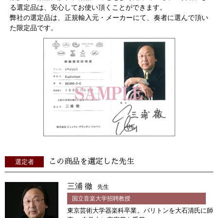
る選定品は、安心してお使い頂くことができます。
弊社の選定品は、正規輸入元・メーカーにて、奏者に選んで頂い
た限定品です。
この商品を選定した先生
選定者
三浦 徹
先生
国立音楽大学招聘教授
東京芸術大学器楽科卒業。バリトンを大石清氏に師