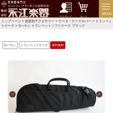
演奏会のお知らせ
MENU
MENU
マイページ
カート
トップページ
>
楽器別アクセサリー
>
ケース・ケースカバー
>
トランペッ
トケース
> Sハヤシ トランペットソフトケース ブラック
S.ハヤシ
トランペットケース
送料無料
新規会員登録
ログイン・マイページ
ご利用ガイド
サポート・保証
よくあるご質問
会社紹介
特定商取引法
プライバシー・ポリシー