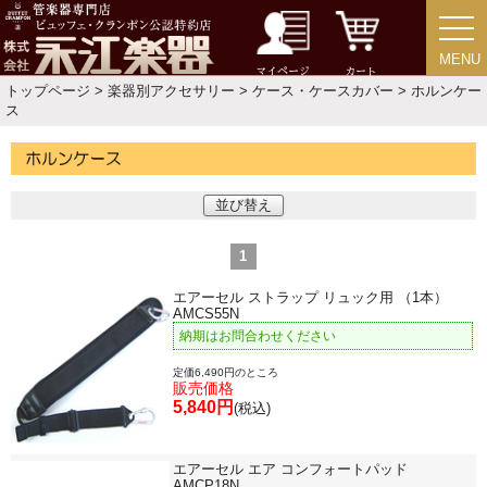
MENU
MENU
マイページ
カート
トップページ
>
楽器別アクセサリー
>
ケース・ケースカバー
> ホルンケー
アクセサリー
ス
リード＆リードケース
並び替え
マウスピース＆ポーチ
1
リガチャー＆キャップ
エアーセル ストラップ リュック用 （1本）
AMCS55N
納期はお問合わせください
ストラップ
定価6,490円のところ
販売価格
5,840円
ミュート
(税込)
エアーセル エア コンフォートパッド
楽器ケース＆ケースカバー
AMCP18N