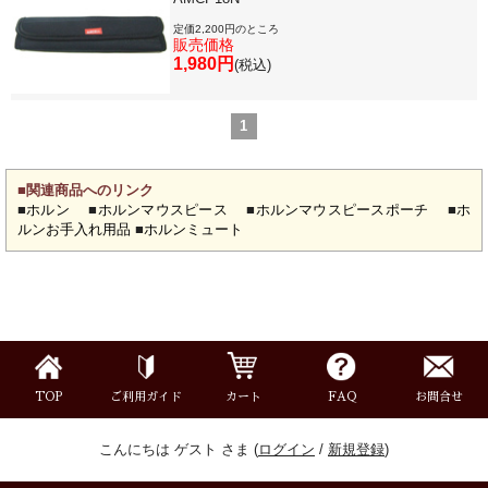
定価2,200円のところ
販売価格
楽器スタンド
1,980円
(税込)
お手入れ用品・パーツ
1
チューナー・メトロノーム
■関連商品へのリンク
■
ホルン
■
ホルンマウスピース
■
ホルンマウスピースポーチ
■
ホ
ルンお手入れ用品
■
ホルンミュート
譜面台・指揮棒
音楽ギフト・雑貨
TOP
ご利用ガイド
カート
FAQ
お問合せ
書籍・CD
こんにちは ゲスト さま (
ログイン
/
新規登録
)
音楽教本