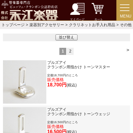
MENU
MENU
マイページ
カート
トップページ
>
楽器別アクセサリー
>
クラリネットお手入れ用品
> その他
並び替え
>
1
2
ブルズアイ
クランポン用指かけ トーンマスター
定価18,700円のところ
販売価格
18,700円
(税込)
ブルズアイ
クランポン用指かけ トーンウェッジ
定価16,500円のところ
販売価格
16,500円
(税込)