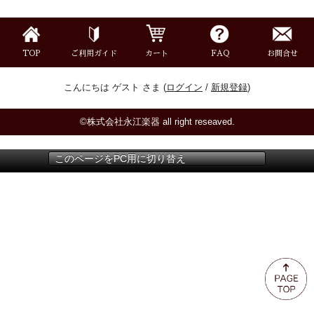
ミュート
楽器ケース＆ケースカバー
TOP
ご利用ガイド
カート
FAQ
お問合せ
こんにちは ゲスト さま (
ログイン
/
新規登録
)
楽器スタンド
©株式会社永江楽器 all right reseaved.
お手入れ用品・パーツ
このページをPC用に切り替え
チューナー・メトロノーム
譜面台・指揮棒
音楽ギフト・雑貨