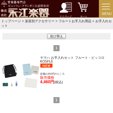
MENU
MENU
チューバ
マイページ
カート
トップページ
>
楽器別アクセサリー
>
フルートお手入れ用品
> お手入れセ
ット
並び替え
アクセサリー
1
リード＆リードケース
ヤマハ お手入れセット フルート・ピッコロ
KOSFL6
マウスピース＆ポーチ
定価4,950円のところ
販売価格
4,460円
(税込)
リガチャー＆キャップ
1
ストラップ