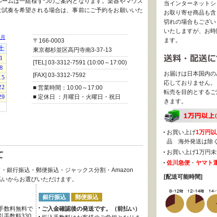
ルームは一組様ずつのご案内となります。楽器やマウス
当インターネットシ
ご試奏を希望される場合は、事前にご予約をお願いいた
お取り寄せ商品も含
切れの場合もござい
いたしますが、お時
ます。
〒166-0003
東京都杉並区高円寺南3-37-13
[TEL] 03-3312-7591 (10:00～17:00)
お届けは日本国内の
[FAX] 03-3312-7592
応しておりません。
■ 営業時間：10:00～17:00
転売を目的とするご
■ 定休日 ：月曜日・火曜日・祝日
きます。
お買い上げ
1万円以
品 海外発送は除
お買い上げ1万円未
佐川急便
・
ヤマト
・銀行振込・郵便振込・ジャックス分割・Amazon
[配送可能時間]
後払いからお選びいただけます。
銀行振込
郵便振込
手数料無料で
ご入金確認後の発送です。（前払い）
手数料330