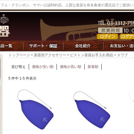
ッフェ・クランポン、ヤマハ公認特約店。上質な楽器を有名奏者の選定品でご提供い
トップページ
>
楽器別アクセサリー
>
ピストン楽器お手入れ用品
> スワブ
並び替え
価格が安い順
価格が高い順
新着順
5 件中 1-5 件表示