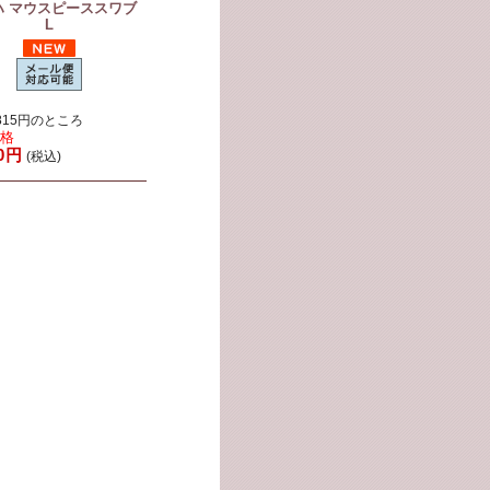
ハ マウスピーススワブ
L
815円のところ
価格
30円
(税込)