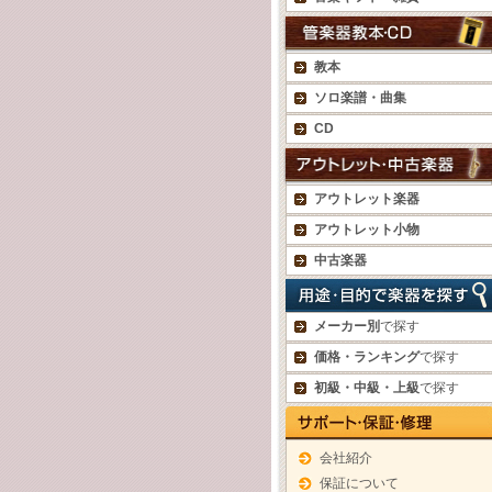
教本
ソロ楽譜・曲集
CD
アウトレット楽器
アウトレット小物
中古楽器
メーカー別
で探す
価格・ランキング
で探す
初級・中級・上級
で探す
会社紹介
保証について