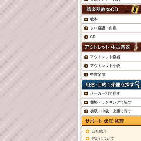
教本
ソロ楽譜・曲集
CD
アウトレット楽器
アウトレット小物
中古楽器
メーカー別
で探す
価格・ランキング
で探す
初級・中級・上級
で探す
会社紹介
保証について