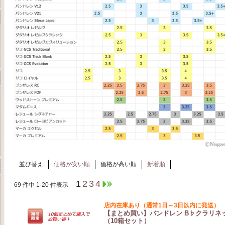
並び替え
価格が安い順
価格が高い順
新着順
1
2
3
4
69 件中 1-20 件表示
店内在庫あり（通常1日～3日以内に発送）
【まとめ買い】バンドレン B♭クラリネットリー
（10箱セット）