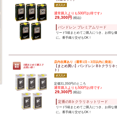
通常購入よりも500円お得です♪
29,300円
(税込)
バンドレン プレミアムリード
リード5箱まとめてご購入につき、お得な
に。番手織り交ぜもOK！
店内在庫あり（通常1日～3日以内に発送）
【まとめ買い】バンドレン B♭クラリネッ
ト）
定価31,350円のところ
通常購入よりも500円お得です♪
29,300円
(税込)
定番のB♭クラリネットリード
リード5箱まとめてご購入につき、お得な
に。番手織り交ぜもOK！