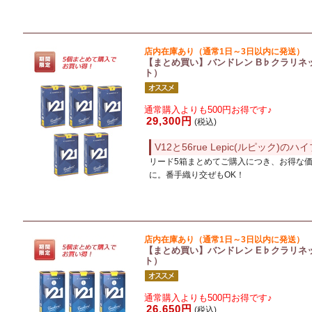
店内在庫あり（通常1日～3日以内に発送）
【まとめ買い】バンドレン B♭クラリネット
ト）
通常購入よりも500円お得です♪
29,300円
(税込)
V12と56rue Lepic(ルピック)の
リード5箱まとめてご購入につき、お得な
に。番手織り交ぜもOK！
店内在庫あり（通常1日～3日以内に発送）
【まとめ買い】バンドレン E♭クラリネッ
ト）
通常購入よりも500円お得です♪
26,650円
(税込)